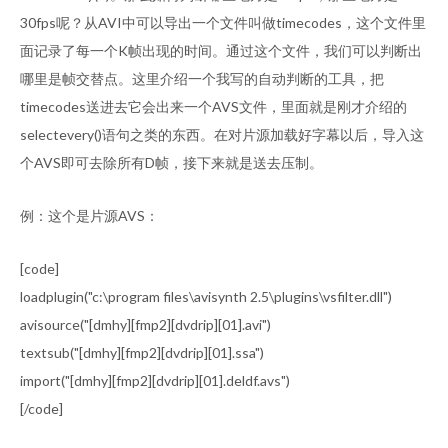
30fps呢？从AVI中可以导出一个文件叫做timecodes，这个文件里
面记录了每一个K帧出现的时间。通过这个文件，我们可以判断出
哪里是帧交替点。这里介绍一个我写的自动判断的工具，把
timecodes送进去它会出来一个AVS文件，里面就是刚才介绍的
selectevery()语句之类的东西。在对片源加载好字幕以后，导入这
个AVS即可去除所有D帧，接下来就是送去压制。
例：这个是片源AVS：
[code]
loadplugin("c:\program files\avisynth 2.5\plugins\vsfilter.dll")
avisource("[dmhy][fmp2][dvdrip][01].avi")
textsub("[dmhy][fmp2][dvdrip][01].ssa")
import("[dmhy][fmp2][dvdrip][01].deldf.avs")
[/code]