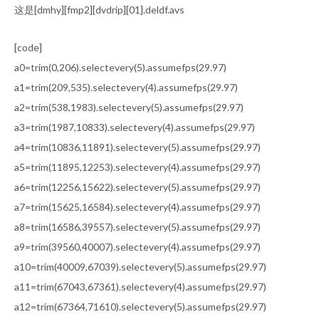
这是[dmhy][fmp2][dvdrip][01].deldf.avs
[code]
a0=trim(0,206).selectevery(5).assumefps(29.97)
a1=trim(209,535).selectevery(4).assumefps(29.97)
a2=trim(538,1983).selectevery(5).assumefps(29.97)
a3=trim(1987,10833).selectevery(4).assumefps(29.97)
a4=trim(10836,11891).selectevery(5).assumefps(29.97)
a5=trim(11895,12253).selectevery(4).assumefps(29.97)
a6=trim(12256,15622).selectevery(5).assumefps(29.97)
a7=trim(15625,16584).selectevery(4).assumefps(29.97)
a8=trim(16586,39557).selectevery(5).assumefps(29.97)
a9=trim(39560,40007).selectevery(4).assumefps(29.97)
a10=trim(40009,67039).selectevery(5).assumefps(29.97)
a11=trim(67043,67361).selectevery(4).assumefps(29.97)
a12=trim(67364,71610).selectevery(5).assumefps(29.97)