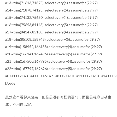
a13=trim(71613,71875).selectevery(4).assumefps(29.97)
a14=trim(71878,74128).selectevery(5).assumefps(29.97)
a15=trim(74132,75650).selectevery(4).assumefps(29.97)
a16=trim(75653,84143).selectevery(5).assumefps(29.97)
a17=trim(84147,85105).selectevery(4).assumefps(29.97)
a18=trim(85108,158948).selectevery(5).assumefps(29.97)
a19=trim(158952,166138).selectevery(4).assumefps(29.97)
a20=trim(166141,167496).selectevery(5).assumefps(29.97)
a21=trim(167500,167795).selectevery(4).assumefps(29.97)
a22=trim(167797,169696).selectevery(5).assumefps(29.97)
a0+a1+a2+a3+a4+a5+a6+a7+a8+a9+a10+a11+a12+a13+a14+a15
[/code]
虽然这个看起来复杂，但是是没有奇怪的语句，而且是程序自动生
成，不用自己写。