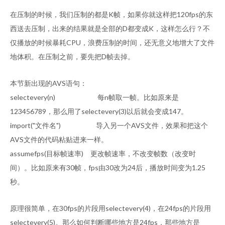
在压制的时候，我们压制的都是K帧，如果你就这样把120fps的东
西送去压制，出来的结果就是全部的D都变成K，这样怎么行？不
仅播放的时候暴耗CPU，浪费压制的时间，还无意义地增大了文件
地体积。在压制之前，要先把D帧去掉。
本节新出现的AVS语句：
selectevery(n) 每n帧取一帧。比如原来是
123456789，那么用了selectevery(3)以后就会变成147。
import("文件名") 导入另一个AVS文件，效果和把这个
AVS文件的代码粘贴进来一样。
assumefps(目标帧速率) 更改帧速率，不改变帧数（改变时
间）。比如原来有30帧，fps由30改为24后，播放时间变为1.25
秒。
原理很简单，在30fps的片段用selectevery(4)，在24fps的片段用
selectevery(5)。那么如何判断哪些地方是24fps，那些地方是