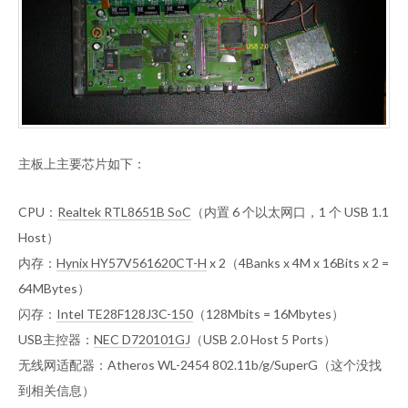
主板上主要芯片如下：
CPU：
Realtek RTL8651B SoC
（内置 6 个以太网口，1 个 USB 1.1
Host）
内存：
Hynix HY57V561620CT-H
x 2（4Banks x 4M x 16Bits x 2 =
64MBytes）
闪存：
Intel TE28F128J3C-150
（128Mbits = 16Mbytes）
USB主控器：
NEC D720101GJ
（USB 2.0 Host 5 Ports）
无线网适配器：Atheros WL-2454 802.11b/g/SuperG（这个没找
到相关信息）