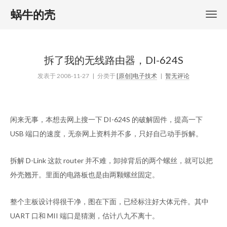
蜗牛的壳
拆了我的无线路由器，DI-624S
发表于
2008-11-27
| 分类于
[原创]电子技术
|
暂无评论
闲来无事，本想去网上搜一下 DI-624S 的破解固件，提高一下
USB 端口的速度，无奈网上资料并不多，只好自己动手拆解。
拆解 D-Link 这款 router 并不难，卸掉背后的两个螺丝，就可以把
外壳翘开。里面的电路板也是由两颗螺丝固定。
整个主板设计得很干净，图在下面，已经标注好大体元件。其中
UART 口和 MII 端口是猜测，估计八九不离十。