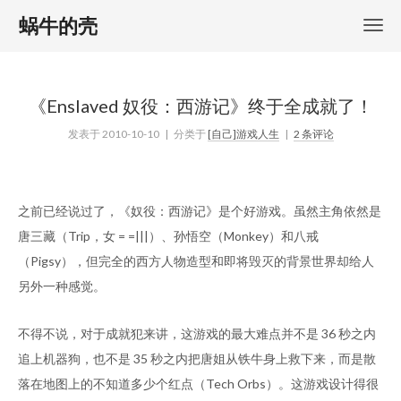
蜗牛的壳
《Enslaved 奴役：西游记》终于全成就了！
发表于
2010-10-10
| 分类于
[自己]游戏人生
|
2 条评论
之前已经说过了，《奴役：西游记》是个好游戏。虽然主角依然是
唐三藏（Trip，女 = =|||）、孙悟空（Monkey）和八戒
（Pigsy），但完全的西方人物造型和即将毁灭的背景世界却给人
另外一种感觉。
不得不说，对于成就犯来讲，这游戏的最大难点并不是 36 秒之内
追上机器狗，也不是 35 秒之内把唐姐从铁牛身上救下来，而是散
落在地图上的不知道多少个红点（Tech Orbs）。这游戏设计得很