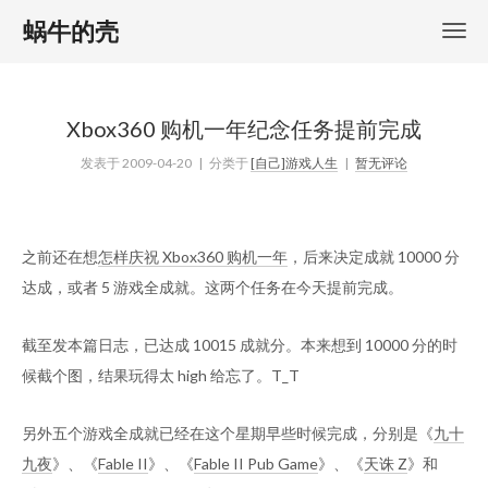
蜗牛的壳
Xbox360 购机一年纪念任务提前完成
发表于
2009-04-20
| 分类于
[自己]游戏人生
|
暂无评论
之前还在想
怎样庆祝 Xbox360 购机一年
，后来决定成就 10000 分
达成，或者 5 游戏全成就。这两个任务在今天提前完成。
截至发本篇日志，已达成 10015 成就分。本来想到 10000 分的时
候截个图，结果玩得太 high 给忘了。T_T
另外五个游戏全成就已经在这个星期早些时候完成，分别是《
九十
九夜
》、《
Fable II
》、《
Fable II Pub Game
》、《
天诛 Z
》和