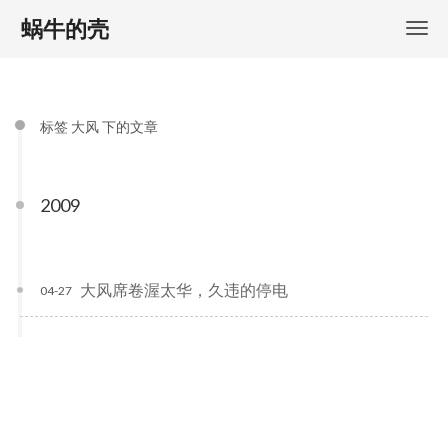
蜗牛的壳
标签 大风 下的文章
2009
大风席卷渥太华，久违的停电
04-27