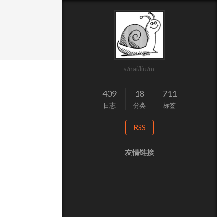
s/nai/liu/m;
409
18
711
日志
分类
标签
RSS
友情链接