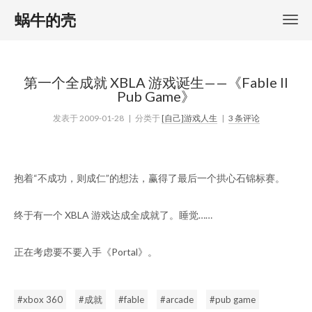
蜗牛的壳
第一个全成就 XBLA 游戏诞生——《Fable II
Pub Game》
发表于
2009-01-28
| 分类于
[自己]游戏人生
|
3 条评论
抱着“不成功，则成仁”的想法，赢得了最后一个拱心石锦标赛。
终于有一个 XBLA 游戏达成全成就了。睡觉……
正在考虑要不要入手《Portal》。
xbox 360
成就
fable
arcade
pub game