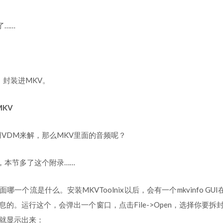
了……
起，封装进MKV。
MKV
用VDM来解，那么MKV里面的音频呢？
，本节多了这个附录……
哪一个流是什么。安装MKVToolnix以后，会有一个mkvinfo G
息的。运行这个，会弹出一个窗口，点击File->Open，选择你要拆
息就显示出来：