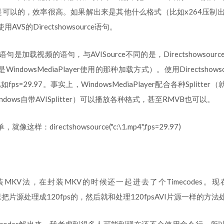
是可以的，效率很高。如果解出来是其他什么格式（比如x264压制出
VS的Directshowsource语句。
urce语句是加载视频的语句，与AVISource不同的是，Directshowsource
ndowsMediaPlayer使用的那种加载方式）。使用Directshow
fps=29.97。事实上，WindowsMediaPlayer配合各种Splitt
dows自带AVISplitter）可以播放各种格式，甚至RMVB也可以。
样：directshowsource("c:\1.mp4",fps=29.97)
MKV法，在封装MKV的时候还一起进去了个Timecodes。
AVS里把片源处理成120fps的，然后就和处理120fpsAVI片源一样的