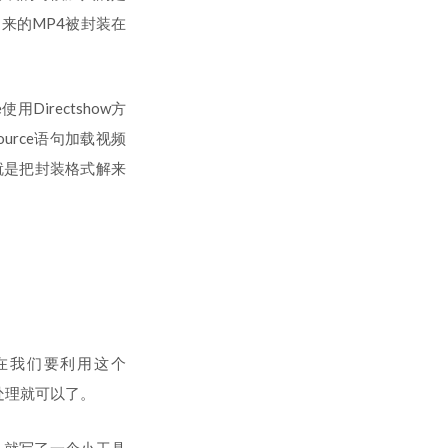
来的MP4被封装在
使用Directshow方
source语句加载视频
er（就是把封装格式解来
现在我们要利用这个
方法处理就可以了。