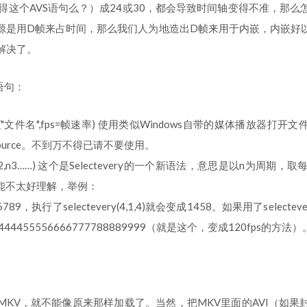
（还记得这个AVS语句么？）成24或30，都会导致时间轴变得不准，那
源是用D帧来占时间，那么我们人为地造出D帧来用于内嵌，内嵌好
解决了。
语句：
ource("文件名",fps=帧速率) 使用类似Windows自带的媒体播放器
ource。不到万不得已请不要使用。
n,n1,n2,n3……) 这个是Selectevery的一个新语法，意思是以n为周
这可能不太好理解，举例：
9，执行了selectevery(4,1,4)就会变成1458。如果用了selectevery
3444455556666777788889999（就是这个，变成120fps的方法）
MKV，就不能像原来那样加载了。当然，把MKV里面的AVI（如果