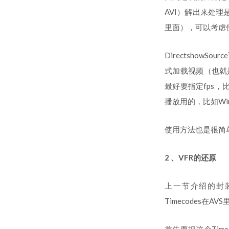
AVI）解出来处理
里面），可以考虑使用A
DirectshowSo
式加载视频（也就是Wi
最好要指定fps，比如
播放用的，比如Win
使用方法也是很简单，就像这
2 、VFR的还原
上一节介绍的封装
Timecodes在