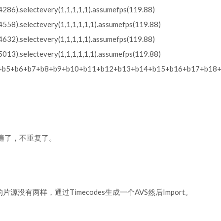
286).selectevery(1,1,1,1,1).assumefps(119.88)
558).selectevery(1,1,1,1,1,1).assumefps(119.88)
632).selectevery(1,1,1,1,1).assumefps(119.88)
013).selectevery(1,1,1,1,1,1).assumefps(119.88)
+b5+b6+b7+b8+b9+b10+b11+b12+b13+b14+b15+b16+b17+b18
遍了，不重复了。
I的片源没有两样，通过Timecodes生成一个AVS然后Import。