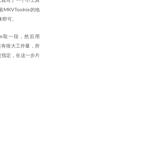
以就写了一个小工具
VToolnix的地
来即可。
im取一段，然后用
话也是有很大工作量，所
随意指定，在这一步片